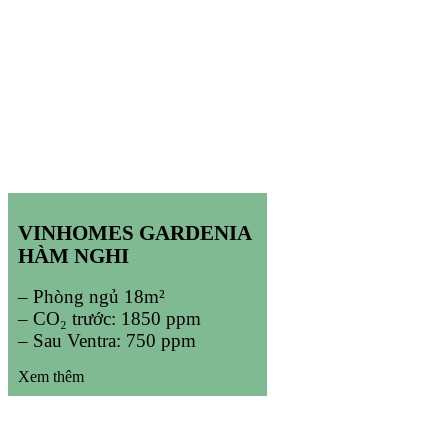
VINHOMES GARDENIA
HÀM NGHI
– Phòng ngủ 18m²
– CO₂ trước: 1850 ppm
– Sau Ventra: 750 ppm
Xem thêm