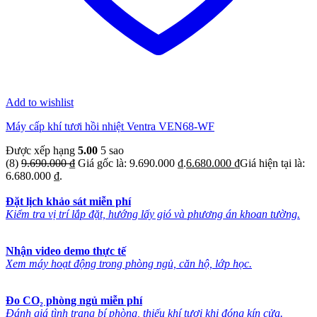
Add to wishlist
Máy cấp khí tươi hồi nhiệt Ventra VEN68-WF
Được xếp hạng
5.00
5 sao
(8)
9.690.000
₫
Giá gốc là: 9.690.000 ₫.
6.680.000
₫
Giá hiện tại là:
6.680.000 ₫.
Đặt lịch khảo sát miễn phí
Kiểm tra vị trí lắp đặt, hướng lấy gió và phương án khoan tường.
Nhận video demo thực tế
Xem máy hoạt động trong phòng ngủ, căn hộ, lớp học.
Đo CO₂ phòng ngủ miễn phí
Đánh giá tình trạng bí phòng, thiếu khí tươi khi đóng kín cửa.