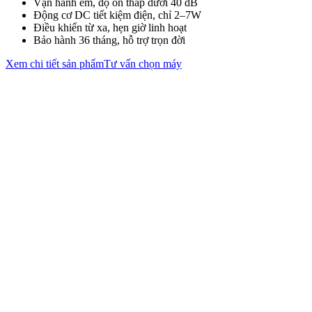
Vận hành êm, độ ồn thấp dưới 40 dB
Động cơ DC tiết kiệm điện, chỉ 2–7W
Điều khiển từ xa, hẹn giờ linh hoạt
Bảo hành 36 tháng, hỗ trợ trọn đời
Xem chi tiết sản phẩm
Tư vấn chọn máy