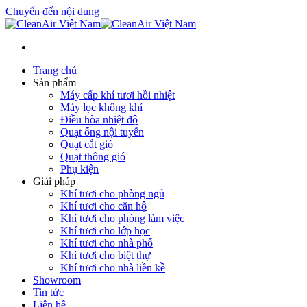
Chuyển đến nội dung
Trang chủ
Sản phẩm
Máy cấp khí tươi hồi nhiệt
Máy lọc không khí
Điều hòa nhiệt độ
Quạt ống nội tuyến
Quạt cắt gió
Quạt thông gió
Phụ kiện
Giải pháp
Khí tươi cho phòng ngủ
Khí tươi cho căn hộ
Khí tươi cho phòng làm việc
Khí tươi cho lớp học
Khí tươi cho nhà phố
Khí tươi cho biệt thự
Khí tươi cho nhà liền kề
Showroom
Tin tức
Liên hệ