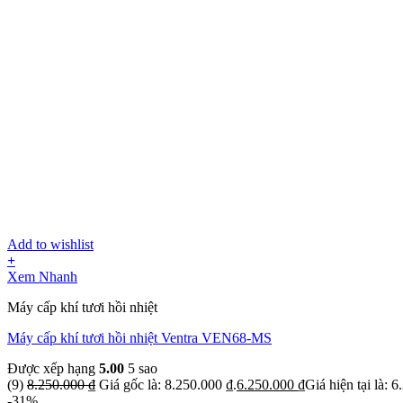
Add to wishlist
+
Xem Nhanh
Máy cấp khí tươi hồi nhiệt
Máy cấp khí tươi hồi nhiệt Ventra VEN68-MS
Được xếp hạng
5.00
5 sao
(9)
8.250.000
₫
Giá gốc là: 8.250.000 ₫.
6.250.000
₫
Giá hiện tại là: 
-31%