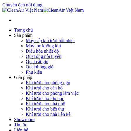
Chuyển đến nội dung
Trang chủ
Sản phẩm
Máy cấp khí tươi hồi nhiệt
Máy lọc không khí
Điều hòa nhiệt độ
Quạt ống nội tuyến
Quạt cắt gió
Quạt thông gió
Phụ kiện
Giải pháp
Khí tươi cho phòng ngủ
Khí tươi cho căn hộ
Khí tươi cho phòng làm việc
Khí tươi cho lớp học
Khí tươi cho nhà phố
Khí tươi cho biệt thự
Khí tươi cho nhà liền kề
Showroom
Tin tức
Liên hệ